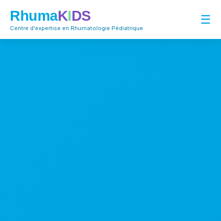
Rhuma
K
I
DS
☰
Centre d'expertise en Rhumatologie Pédiatrique